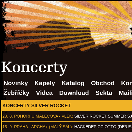
Koncerty
Novinky
Kapely
Katalog
Obchod
Kon
Žebříčky
Videa
Download
Sekta
Mail
KONCERTY SILVER ROCKET
29. 8.
POHOŘÍ U MALEČOVA - VLEK
:
SILVER ROCKET SUMMER S
15. 9.
PRAHA - ARCHA+ (MALÝ SÁL)
:
HACKEDEPICCIOTTO (DE/US