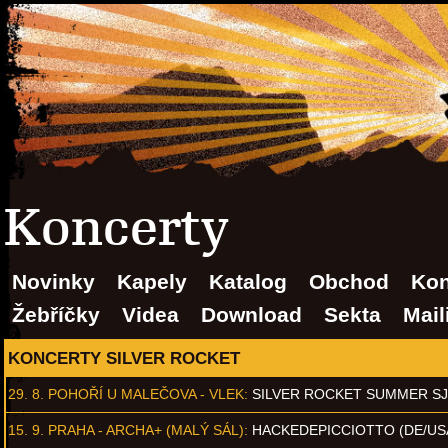
Koncerty
Novinky
Kapely
Katalog
Obchod
Kon
Žebříčky
Videa
Download
Sekta
Mail
KONCERTY SILVER ROCKET
29. 8.
POHOŘÍ U MALEČOVA - VLEK
:
SILVER ROCKET SUMMER S
15. 9.
PRAHA - ARCHA+ (MALÝ SÁL)
:
HACKEDEPICCIOTTO (DE/US