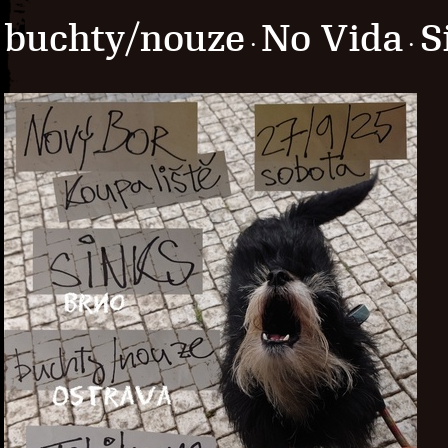
buchty/nouze
No Vida
S
·
·