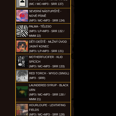
(MC / MC+MP3 - SRR 137)
SEVERNÍ NÁSTUPIŠTĚ -
NOVÉ PÍSNĚ
(MP3 / MC+MP3 - SRR 134)
PALMA - TĚLESO
(MP3 / LP+MP3 - SRR 132 /
MMM 22)
DĚTI DEŠTĚ - MLŽNÝ ÚVOD
JASNÝ KONEC
(MP3 / LP+MP3 - SRR 131)
MOTHERFUCIFER - KLID
SPÍCÍCH
(MP3 / MC+MP3 - SRR 133)
RED TORCH - WYGO (SINGL)
(MP3 - SRR)
LAUNDERED SYRUP - BLACK
URN
(MP3 / MC+MP3 - SRR 130 /
MMM 21)
HOURLOUPE - LEVITATING
FIELDS
(MP3 / MC+MP3 - SRR 128)