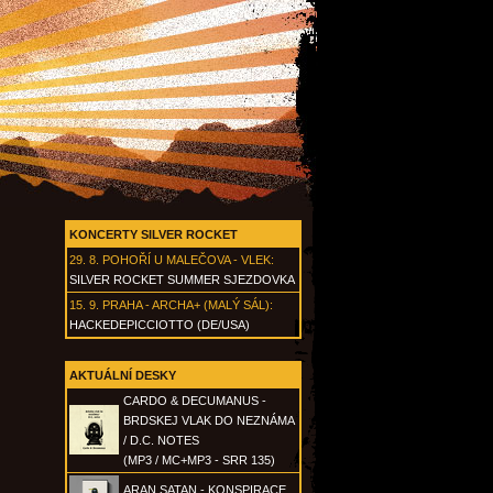
KONCERTY SILVER ROCKET
29. 8.
POHOŘÍ U MALEČOVA - VLEK
:
SILVER ROCKET SUMMER SJEZDOVKA
15. 9.
PRAHA - ARCHA+ (MALÝ SÁL)
:
HACKEDEPICCIOTTO (DE/USA)
AKTUÁLNÍ DESKY
CARDO & DECUMANUS -
BRDSKEJ VLAK DO NEZNÁMA
/ D.C. NOTES
(MP3 / MC+MP3 - SRR 135)
ARAN SATAN - KONSPIRACE