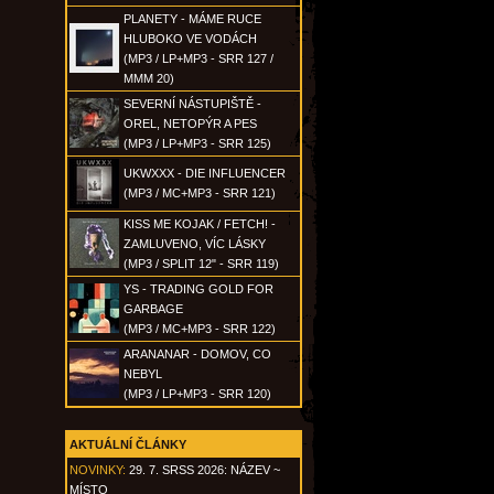
PLANETY - MÁME RUCE
HLUBOKO VE VODÁCH
(MP3 / LP+MP3 - SRR 127 /
MMM 20)
SEVERNÍ NÁSTUPIŠTĚ -
OREL, NETOPÝR A PES
(MP3 / LP+MP3 - SRR 125)
UKWXXX - DIE INFLUENCER
(MP3 / MC+MP3 - SRR 121)
KISS ME KOJAK / FETCH! -
ZAMLUVENO, VÍC LÁSKY
(MP3 / SPLIT 12" - SRR 119)
YS - TRADING GOLD FOR
GARBAGE
(MP3 / MC+MP3 - SRR 122)
ARANANAR - DOMOV, CO
NEBYL
(MP3 / LP+MP3 - SRR 120)
AKTUÁLNÍ ČLÁNKY
NOVINKY:
29. 7. SRSS 2026: NÁZEV ~
MÍSTO