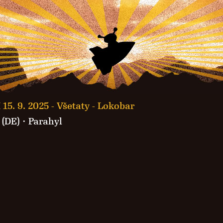
 15. 9. 2025 -
Všetaty - Lokobar
(DE)
·
Parahyl