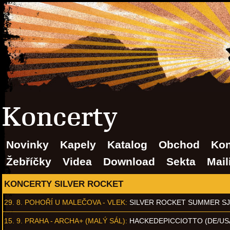
Koncerty
Novinky
Kapely
Katalog
Obchod
Kon
Žebříčky
Videa
Download
Sekta
Mail
KONCERTY SILVER ROCKET
29. 8.
POHOŘÍ U MALEČOVA - VLEK
:
SILVER ROCKET SUMMER S
15. 9.
PRAHA - ARCHA+ (MALÝ SÁL)
:
HACKEDEPICCIOTTO (DE/US