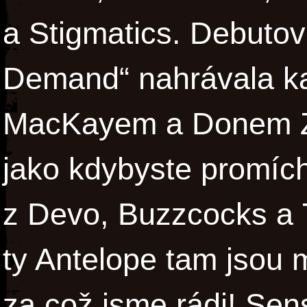
a Stigmatics. Debutové
Demand“ nahrávala ka
MacKayem a Donem Zi
jako kdybyste promícha
z Devo, Buzzcocks a T
ty Antelope tam jsou 
za což jsme rádi! Sen