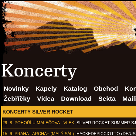
Koncerty
Novinky
Kapely
Katalog
Obchod
Kon
Žebříčky
Videa
Download
Sekta
Mail
KONCERTY SILVER ROCKET
29. 8.
POHOŘÍ U MALEČOVA - VLEK
:
SILVER ROCKET SUMMER S
15. 9.
PRAHA - ARCHA+ (MALÝ SÁL)
:
HACKEDEPICCIOTTO (DE/US