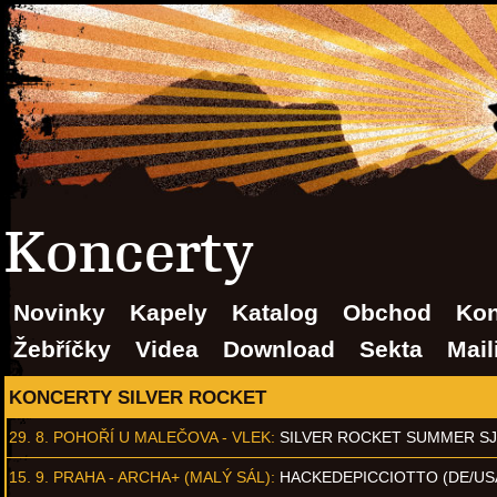
Koncerty
Novinky
Kapely
Katalog
Obchod
Kon
Žebříčky
Videa
Download
Sekta
Mail
KONCERTY SILVER ROCKET
29. 8.
POHOŘÍ U MALEČOVA - VLEK
:
SILVER ROCKET SUMMER S
15. 9.
PRAHA - ARCHA+ (MALÝ SÁL)
:
HACKEDEPICCIOTTO (DE/US