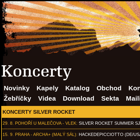
Koncerty
Novinky
Kapely
Katalog
Obchod
Kon
Žebříčky
Videa
Download
Sekta
Mail
KONCERTY SILVER ROCKET
29. 8.
POHOŘÍ U MALEČOVA - VLEK
:
SILVER ROCKET SUMMER S
15. 9.
PRAHA - ARCHA+ (MALÝ SÁL)
:
HACKEDEPICCIOTTO (DE/US