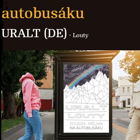
autobusáku
URALT (DE)
· Louty