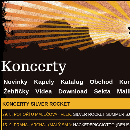
Koncerty
Novinky
Kapely
Katalog
Obchod
Kon
Žebříčky
Videa
Download
Sekta
Mail
KONCERTY SILVER ROCKET
29. 8.
POHOŘÍ U MALEČOVA - VLEK
:
SILVER ROCKET SUMMER S
15. 9.
PRAHA - ARCHA+ (MALÝ SÁL)
:
HACKEDEPICCIOTTO (DE/US