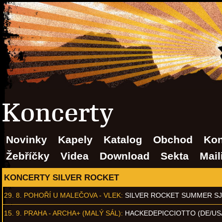
Koncerty
Novinky
Kapely
Katalog
Obchod
Kon
Žebříčky
Videa
Download
Sekta
Mail
KONCERTY SILVER ROCKET
29. 8.
POHOŘÍ U MALEČOVA - VLEK
:
SILVER ROCKET SUMMER S
15. 9.
PRAHA - ARCHA+ (MALÝ SÁL)
:
HACKEDEPICCIOTTO (DE/US