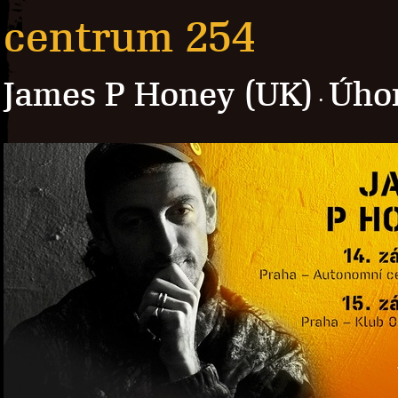
centrum 254
James P Honey (UK)
Úho
·