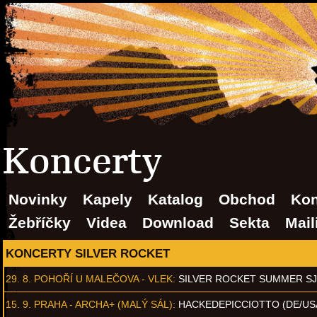
Koncerty
Novinky
Kapely
Katalog
Obchod
Kon
Žebříčky
Videa
Download
Sekta
Mail
KONCERTY SILVER ROCKET
29. 8.
POHOŘÍ U MALEČOVA - VLEK
:
SILVER ROCKET SUMMER S
15. 9.
PRAHA - ARCHA+ (MALÝ SÁL)
:
HACKEDEPICCIOTTO (DE/US