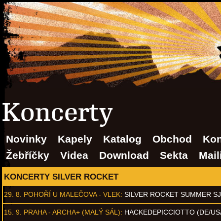
Koncerty
Novinky
Kapely
Katalog
Obchod
Kon
Žebříčky
Videa
Download
Sekta
Mail
KONCERTY SILVER ROCKET
29. 8.
POHOŘÍ U MALEČOVA - VLEK
:
SILVER ROCKET SUMMER S
15. 9.
PRAHA - ARCHA+ (MALÝ SÁL)
:
HACKEDEPICCIOTTO (DE/US