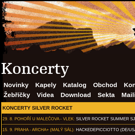
Koncerty
Novinky
Kapely
Katalog
Obchod
Kon
Žebříčky
Videa
Download
Sekta
Mail
KONCERTY SILVER ROCKET
29. 8.
POHOŘÍ U MALEČOVA - VLEK
:
SILVER ROCKET SUMMER S
15. 9.
PRAHA - ARCHA+ (MALÝ SÁL)
:
HACKEDEPICCIOTTO (DE/US