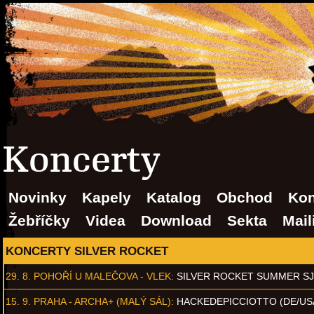
Koncerty
Novinky
Kapely
Katalog
Obchod
Kon
Žebříčky
Videa
Download
Sekta
Mail
KONCERTY SILVER ROCKET
29. 8.
POHOŘÍ U MALEČOVA - VLEK
:
SILVER ROCKET SUMMER S
15. 9.
PRAHA - ARCHA+ (MALÝ SÁL)
:
HACKEDEPICCIOTTO (DE/US