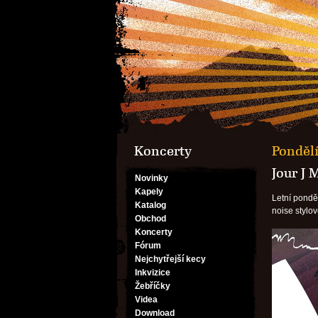
Koncerty
Pondělí
Jour J 
Novinky
Kapely
Letní ponděl
Katalog
noise stylo
Obchod
Koncerty
Fórum
Nejchytřejší kecy
Inkvizice
Žebříčky
Videa
Download