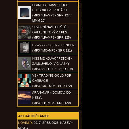
PLANETY - MÁME RUCE
HLUBOKO VE VODÁCH
(MP3 / LP+MP3 - SRR 127 /
MMM 20)
SEVERNÍ NÁSTUPIŠTĚ -
OREL, NETOPÝR A PES
(MP3 / LP+MP3 - SRR 125)
UKWXXX - DIE INFLUENCER
(MP3 / MC+MP3 - SRR 121)
KISS ME KOJAK / FETCH! -
ZAMLUVENO, VÍC LÁSKY
(MP3 / SPLIT 12" - SRR 119)
YS - TRADING GOLD FOR
GARBAGE
(MP3 / MC+MP3 - SRR 122)
ARANANAR - DOMOV, CO
NEBYL
(MP3 / LP+MP3 - SRR 120)
AKTUÁLNÍ ČLÁNKY
NOVINKY:
29. 7. SRSS 2026: NÁZEV ~
MÍSTO