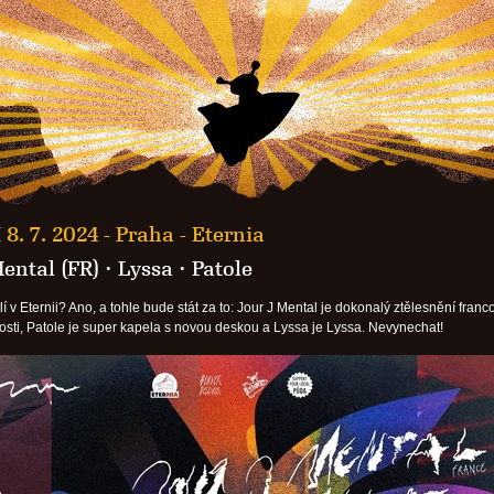
 8. 7. 2024 -
Praha - Eternia
Mental (FR)
·
Lyssa
·
Patole
í v Eternii? Ano, a tohle bude stát za to: Jour J Mental je dokonalý ztělesnění fran
vosti, Patole je super kapela s novou deskou a Lyssa je Lyssa. Nevynechat!