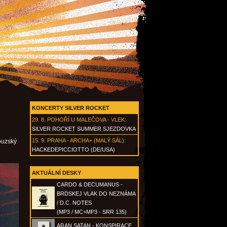
KONCERTY SILVER ROCKET
29. 8.
POHOŘÍ U MALEČOVA - VLEK
:
SILVER ROCKET SUMMER SJEZDOVKA
15. 9.
PRAHA - ARCHA+ (MALÝ SÁL)
:
couzský
HACKEDEPICCIOTTO (DE/USA)
AKTUÁLNÍ DESKY
CARDO & DECUMANUS -
BRDSKEJ VLAK DO NEZNÁMA
/ D.C. NOTES
(MP3 / MC+MP3 - SRR 135)
ARAN SATAN - KONSPIRACE