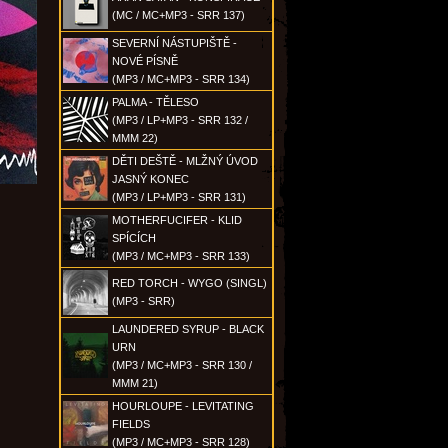
(MC / MC+MP3 - SRR 137)
SEVERNÍ NÁSTUPIŠTĚ -
NOVÉ PÍSNĚ
(MP3 / MC+MP3 - SRR 134)
PALMA - TĚLESO
(MP3 / LP+MP3 - SRR 132 /
MMM 22)
DĚTI DEŠTĚ - MLŽNÝ ÚVOD
JASNÝ KONEC
(MP3 / LP+MP3 - SRR 131)
MOTHERFUCIFER - KLID
SPÍCÍCH
(MP3 / MC+MP3 - SRR 133)
RED TORCH - WYGO (SINGL)
(MP3 - SRR)
LAUNDERED SYRUP - BLACK
URN
(MP3 / MC+MP3 - SRR 130 /
MMM 21)
HOURLOUPE - LEVITATING
FIELDS
(MP3 / MC+MP3 - SRR 128)