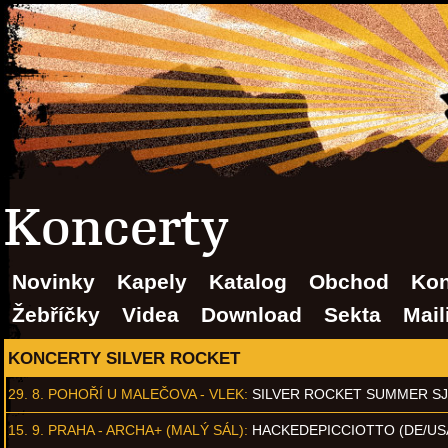
Koncerty
Novinky
Kapely
Katalog
Obchod
Kon
Žebříčky
Videa
Download
Sekta
Mail
KONCERTY SILVER ROCKET
29. 8.
POHOŘÍ U MALEČOVA - VLEK
:
SILVER ROCKET SUMMER S
15. 9.
PRAHA - ARCHA+ (MALÝ SÁL)
:
HACKEDEPICCIOTTO (DE/US