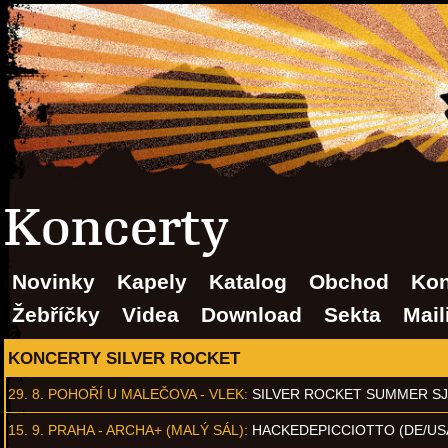
Koncerty
Novinky
Kapely
Katalog
Obchod
Kon
Žebříčky
Videa
Download
Sekta
Mail
KONCERTY SILVER ROCKET
29. 8.
POHOŘÍ U MALEČOVA - VLEK
:
SILVER ROCKET SUMMER S
15. 9.
PRAHA - ARCHA+ (MALÝ SÁL)
:
HACKEDEPICCIOTTO (DE/US