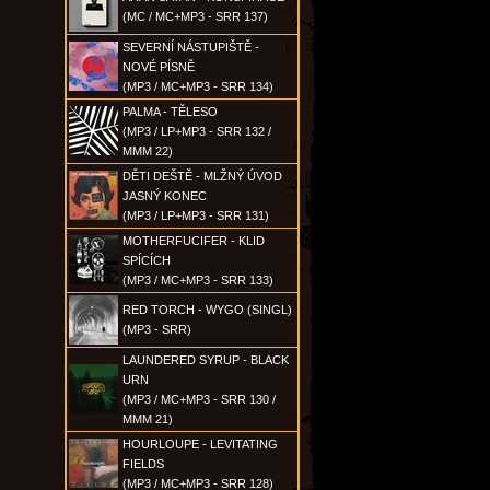
(MC / MC+MP3 - SRR 137)
SEVERNÍ NÁSTUPIŠTĚ -
NOVÉ PÍSNĚ
(MP3 / MC+MP3 - SRR 134)
PALMA - TĚLESO
(MP3 / LP+MP3 - SRR 132 /
MMM 22)
DĚTI DEŠTĚ - MLŽNÝ ÚVOD
JASNÝ KONEC
(MP3 / LP+MP3 - SRR 131)
MOTHERFUCIFER - KLID
SPÍCÍCH
(MP3 / MC+MP3 - SRR 133)
RED TORCH - WYGO (SINGL)
(MP3 - SRR)
LAUNDERED SYRUP - BLACK
URN
(MP3 / MC+MP3 - SRR 130 /
MMM 21)
HOURLOUPE - LEVITATING
FIELDS
(MP3 / MC+MP3 - SRR 128)