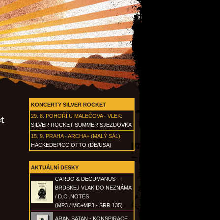
KONCERTY SILVER ROCKET
29. 8.
POHOŘÍ U MALEČOVA - VLEK
:
t
SILVER ROCKET SUMMER SJEZDOVKA
15. 9.
PRAHA - ARCHA+ (MALÝ SÁL)
:
HACKEDEPICCIOTTO (DE/USA)
AKTUÁLNÍ DESKY
CARDO & DECUMANUS -
BRDSKEJ VLAK DO NEZNÁMA
/ D.C. NOTES
(MP3 / MC+MP3 - SRR 135)
ARAN SATAN - KONSPIRACE