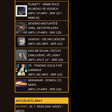
PLANETY - MÁME RUCE
HLUBOKO VE VODÁCH
(MP3 / LP+MP3 - SRR 127 /
MMM 20)
SEVERNÍ NÁSTUPIŠTĚ -
OREL, NETOPÝR A PES
(MP3 / LP+MP3 - SRR 125)
UKWXXX - DIE INFLUENCER
(MP3 / MC+MP3 - SRR 121)
KISS ME KOJAK / FETCH! -
ZAMLUVENO, VÍC LÁSKY
(MP3 / SPLIT 12" - SRR 119)
YS - TRADING GOLD FOR
GARBAGE
(MP3 / MC+MP3 - SRR 122)
ARANANAR - DOMOV, CO
NEBYL
(MP3 / LP+MP3 - SRR 120)
AKTUÁLNÍ ČLÁNKY
NOVINKY:
29. 7. SRSS 2026: NÁZEV ~
MÍSTO