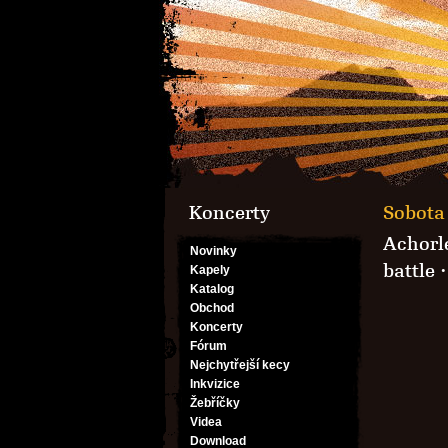
Koncerty
Sobota 
Achorl
Novinky
battle ·
Kapely
Katalog
Obchod
Koncerty
Fórum
Nejchytřejší kecy
Inkvizice
Žebříčky
Videa
Download