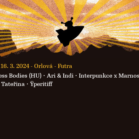
16. 3. 2024 -
Orlová - Futra
ess Bodies (HU) ·
Ari & Indi
· Interpunkce x Marnos
 Tateřina · Ÿperitiff