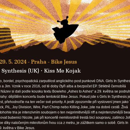
29. 5. 2024 -
Praha - Bike Jesus
n Synthesis (UK)
·
Kiss Me Kojak
ro, bordel, psychopatická zarputilost anglického post punkové DNA. Girls In Synthes
 a Jim. Vznik v roce 2016, od té doby čtyři alba a bezpočet EP. Striktně černobílá
 Název si dali podle kousku textu Bowieho „Ashes to Ashes“ a 29. května se podru
rahy: dějištěm koncertu bude tentokrát Bike Jesus. Pokud jste s Girls In Synthesis j
st, přehodnoťte na ten večer své priority. A jestli zpozorníte při vyslovení jmen jako
ack, PiL, Joy Division, Wire, Part Chimp nebo Killing Joke, jste na dobré cestě. Živá
ohohle tria je intenzivním soubojem o ten nejprimitivnější riff a nejintenzivnější bea
ovat bubenici Nicole, jak při koncertě nemilosrdně trestá bicí soupravu, zatímco J
be díky natočeným mikrofonům řvou cca z metru, je zážitkem samo o sobě. Girls In
9. května v Bike Jesus.