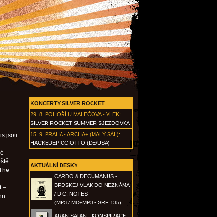
KONCERTY SILVER ROCKET
29. 8.
POHOŘÍ U MALEČOVA - VLEK
:
SILVER ROCKET SUMMER SJEZDOVKA
15. 9.
PRAHA - ARCHA+ (MALÝ SÁL)
:
is jsou
HACKEDEPICCIOTTO (DE/USA)
hé
eště
AKTUÁLNÍ DESKY
 The
CARDO & DECUMANUS -
BRDSKEJ VLAK DO NEZNÁMA
t –
/ D.C. NOTES
ohn
(MP3 / MC+MP3 - SRR 135)
ARAN SATAN - KONSPIRACE