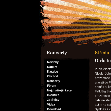
Koncerty
Středa 
Girls I
Novinky
Kapely
Punk, elect
Katalog
Nicole, John
Obchod
prezentace.
Koncerty
vracejí do P
Fórum
neměli tu če
Nejchytřejší kecy
Fall, Big Bl
Inkvizice
prezentace t
Žebříčky
ostatně sled
Videa
a Jim na se
Download
Synthesis 2