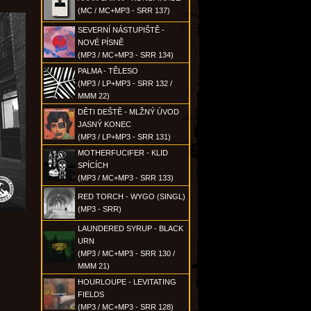
(MC / MC+MP3 - SRR 137)
SEVERNÍ NÁSTUPIŠTĚ -
NOVÉ PÍSNĚ
(MP3 / MC+MP3 - SRR 134)
PALMA - TĚLESO
(MP3 / LP+MP3 - SRR 132 /
MMM 22)
DĚTI DEŠTĚ - MLŽNÝ ÚVOD
JASNÝ KONEC
(MP3 / LP+MP3 - SRR 131)
MOTHERFUCIFER - KLID
SPÍCÍCH
(MP3 / MC+MP3 - SRR 133)
RED TORCH - WYGO (SINGL)
(MP3 - SRR)
LAUNDERED SYRUP - BLACK
URN
(MP3 / MC+MP3 - SRR 130 /
MMM 21)
HOURLOUPE - LEVITATING
FIELDS
(MP3 / MC+MP3 - SRR 128)