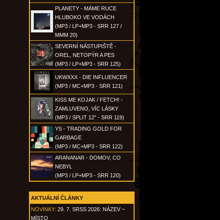
PLANETY - MÁME RUCE
HLUBOKO VE VODÁCH
(MP3 / LP+MP3 - SRR 127 /
MMM 20)
SEVERNÍ NÁSTUPIŠTĚ -
OREL, NETOPÝR A PES
(MP3 / LP+MP3 - SRR 125)
UKWXXX - DIE INFLUENCER
(MP3 / MC+MP3 - SRR 121)
KISS ME KOJAK / FETCH! -
ZAMLUVENO, VÍC LÁSKY
(MP3 / SPLIT 12" - SRR 119)
YS - TRADING GOLD FOR
GARBAGE
(MP3 / MC+MP3 - SRR 122)
ARANANAR - DOMOV, CO
NEBYL
(MP3 / LP+MP3 - SRR 120)
AKTUÁLNÍ ČLÁNKY
NOVINKY:
29. 7. SRSS 2026: NÁZEV ~
MÍSTO