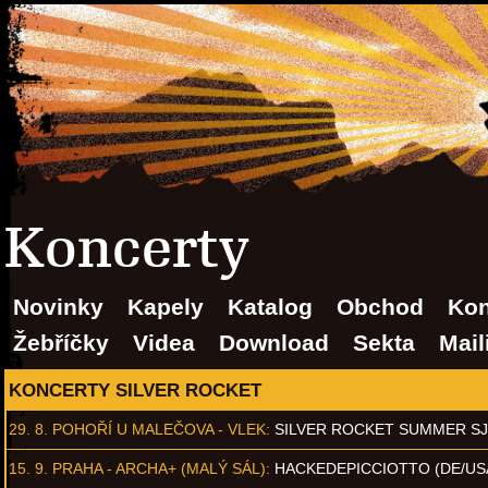
Koncerty
Novinky
Kapely
Katalog
Obchod
Kon
Žebříčky
Videa
Download
Sekta
Mail
KONCERTY SILVER ROCKET
29. 8.
POHOŘÍ U MALEČOVA - VLEK
:
SILVER ROCKET SUMMER S
15. 9.
PRAHA - ARCHA+ (MALÝ SÁL)
:
HACKEDEPICCIOTTO (DE/US