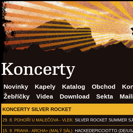
Koncerty
Novinky
Kapely
Katalog
Obchod
Kon
Žebříčky
Videa
Download
Sekta
Mail
KONCERTY SILVER ROCKET
29. 8.
POHOŘÍ U MALEČOVA - VLEK
:
SILVER ROCKET SUMMER S
15. 9.
PRAHA - ARCHA+ (MALÝ SÁL)
:
HACKEDEPICCIOTTO (DE/US