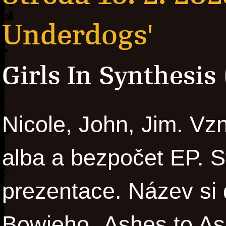
Underdogs'
Girls In Synthesis
Nicole, John, Jim. Vzn
alba a bezpočet EP. St
prezentace. Název si 
Bowieho „Ashes to As