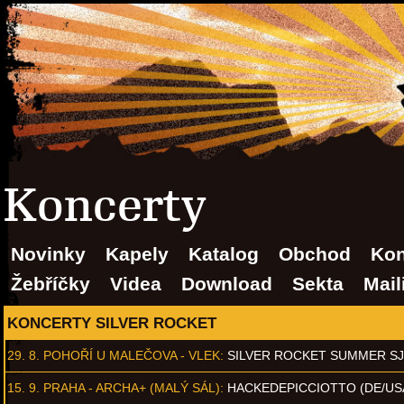
Koncerty
Novinky
Kapely
Katalog
Obchod
Kon
Žebříčky
Videa
Download
Sekta
Mail
KONCERTY SILVER ROCKET
29. 8.
POHOŘÍ U MALEČOVA - VLEK
:
SILVER ROCKET SUMMER S
15. 9.
PRAHA - ARCHA+ (MALÝ SÁL)
:
HACKEDEPICCIOTTO (DE/US