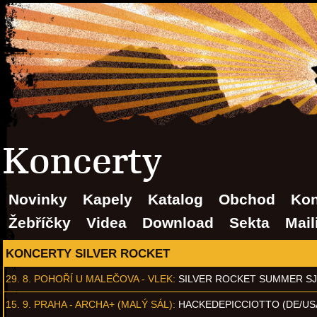
Koncerty
Novinky
Kapely
Katalog
Obchod
Kon
Žebříčky
Videa
Download
Sekta
Mail
KONCERTY SILVER ROCKET
29. 8.
POHOŘÍ U MALEČOVA - VLEK
:
SILVER ROCKET SUMMER S
15. 9.
PRAHA - ARCHA+ (MALÝ SÁL)
:
HACKEDEPICCIOTTO (DE/US