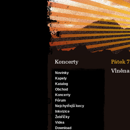
Koncerty
Pátek 7
Vlněna
Novinky
Kapely
Katalog
Obchod
Koncerty
Fórum
Nejchytřejší kecy
Inkvizice
Žebříčky
Videa
Download