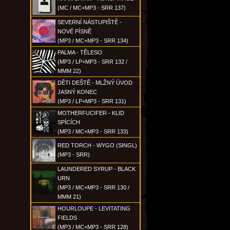
(MC / MC+MP3 - SRR 137)
SEVERNÍ NÁSTUPIŠTĚ -
NOVÉ PÍSNĚ
(MP3 / MC+MP3 - SRR 134)
PALMA - TĚLESO
(MP3 / LP+MP3 - SRR 132 /
MMM 22)
DĚTI DEŠTĚ - MLŽNÝ ÚVOD
JASNÝ KONEC
(MP3 / LP+MP3 - SRR 131)
MOTHERFUCIFER - KLID
SPÍCÍCH
(MP3 / MC+MP3 - SRR 133)
RED TORCH - WYGO (SINGL)
(MP3 - SRR)
LAUNDERED SYRUP - BLACK
URN
(MP3 / MC+MP3 - SRR 130 /
MMM 21)
HOURLOUPE - LEVITATING
FIELDS
(MP3 / MC+MP3 - SRR 128)