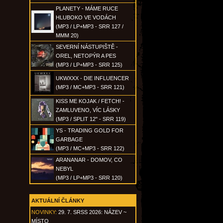
PLANETY - MÁME RUCE
HLUBOKO VE VODÁCH
(MP3 / LP+MP3 - SRR 127 /
MMM 20)
SEVERNÍ NÁSTUPIŠTĚ -
OREL, NETOPÝR A PES
(MP3 / LP+MP3 - SRR 125)
UKWXXX - DIE INFLUENCER
(MP3 / MC+MP3 - SRR 121)
KISS ME KOJAK / FETCH! -
ZAMLUVENO, VÍC LÁSKY
(MP3 / SPLIT 12" - SRR 119)
YS - TRADING GOLD FOR
GARBAGE
(MP3 / MC+MP3 - SRR 122)
ARANANAR - DOMOV, CO
NEBYL
(MP3 / LP+MP3 - SRR 120)
AKTUÁLNÍ ČLÁNKY
NOVINKY:
29. 7. SRSS 2026: NÁZEV ~
MÍSTO