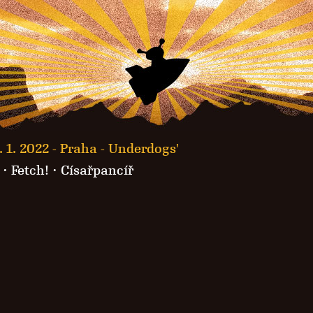
. 1. 2022 -
Praha - Underdogs'
·
Fetch!
· Císařpancíř