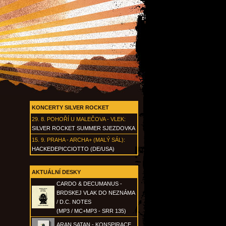
KONCERTY SILVER ROCKET
29. 8.
POHOŘÍ U MALEČOVA - VLEK
:
SILVER ROCKET SUMMER SJEZDOVKA
15. 9.
PRAHA - ARCHA+ (MALÝ SÁL)
:
HACKEDEPICCIOTTO (DE/USA)
AKTUÁLNÍ DESKY
CARDO & DECUMANUS -
BRDSKEJ VLAK DO NEZNÁMA
/ D.C. NOTES
(MP3 / MC+MP3 - SRR 135)
ARAN SATAN - KONSPIRACE