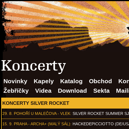
Koncerty
Novinky
Kapely
Katalog
Obchod
Kon
Žebříčky
Videa
Download
Sekta
Mail
KONCERTY SILVER ROCKET
29. 8.
POHOŘÍ U MALEČOVA - VLEK
:
SILVER ROCKET SUMMER S
15. 9.
PRAHA - ARCHA+ (MALÝ SÁL)
:
HACKEDEPICCIOTTO (DE/US