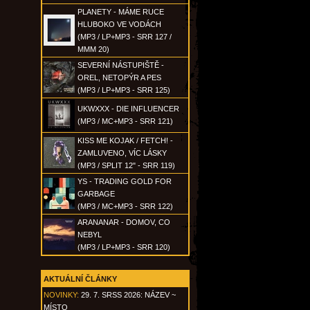
PLANETY - MÁME RUCE
HLUBOKO VE VODÁCH
(MP3 / LP+MP3 - SRR 127 /
MMM 20)
SEVERNÍ NÁSTUPIŠTĚ -
OREL, NETOPÝR A PES
(MP3 / LP+MP3 - SRR 125)
UKWXXX - DIE INFLUENCER
(MP3 / MC+MP3 - SRR 121)
KISS ME KOJAK / FETCH! -
ZAMLUVENO, VÍC LÁSKY
(MP3 / SPLIT 12" - SRR 119)
YS - TRADING GOLD FOR
GARBAGE
(MP3 / MC+MP3 - SRR 122)
ARANANAR - DOMOV, CO
NEBYL
(MP3 / LP+MP3 - SRR 120)
AKTUÁLNÍ ČLÁNKY
NOVINKY:
29. 7. SRSS 2026: NÁZEV ~
MÍSTO