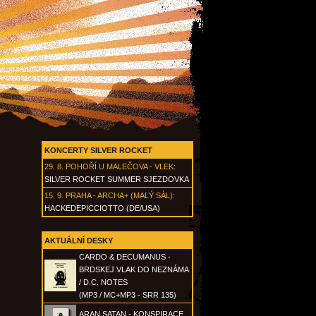
KONCERTY SILVER ROCKET
29. 8.
POHOŘÍ U MALEČOVA - VLEK
:
SILVER ROCKET SUMMER SJEZDOVKA
15. 9.
PRAHA - ARCHA+ (MALÝ SÁL)
:
HACKEDEPICCIOTTO (DE/USA)
AKTUÁLNÍ DESKY
CARDO & DECUMANUS -
BRDSKEJ VLAK DO NEZNÁMA
/ D.C. NOTES
(MP3 / MC+MP3 - SRR 135)
ARAN SATAN - KONSPIRACE