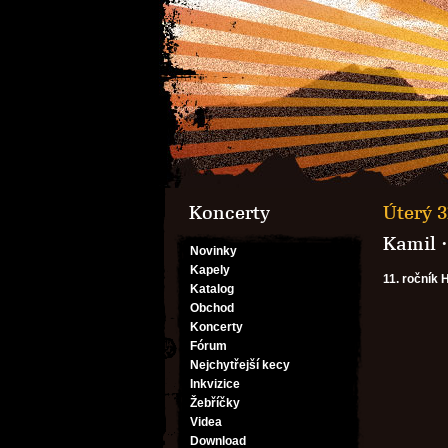
Koncerty
Úterý 3
Kamil
Novinky
Kapely
11. ročník 
Katalog
Obchod
Koncerty
Fórum
Nejchytřejší kecy
Inkvizice
Žebříčky
Videa
Download