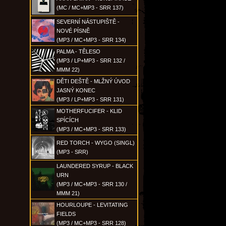
(MC / MC+MP3 - SRR 137)
SEVERNÍ NÁSTUPIŠTĚ -
NOVÉ PÍSNĚ
(MP3 / MC+MP3 - SRR 134)
PALMA - TĚLESO
(MP3 / LP+MP3 - SRR 132 /
MMM 22)
DĚTI DEŠTĚ - MLŽNÝ ÚVOD
JASNÝ KONEC
(MP3 / LP+MP3 - SRR 131)
MOTHERFUCIFER - KLID
SPÍCÍCH
(MP3 / MC+MP3 - SRR 133)
RED TORCH - WYGO (SINGL)
(MP3 - SRR)
LAUNDERED SYRUP - BLACK
URN
(MP3 / MC+MP3 - SRR 130 /
MMM 21)
HOURLOUPE - LEVITATING
FIELDS
(MP3 / MC+MP3 - SRR 128)