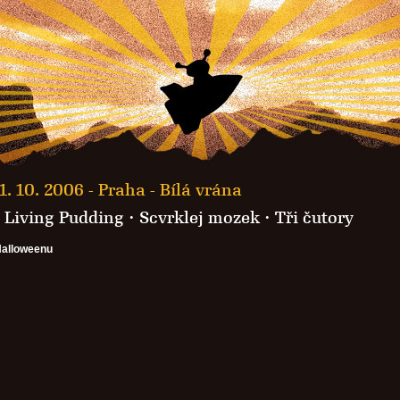
1. 10. 2006 -
Praha - Bílá vrána
·
Living Pudding
·
Scvrklej mozek
·
Tři čutory
Halloweenu