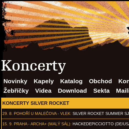
Koncerty
Novinky
Kapely
Katalog
Obchod
Kon
Žebříčky
Videa
Download
Sekta
Mail
KONCERTY SILVER ROCKET
29. 8.
POHOŘÍ U MALEČOVA - VLEK
:
SILVER ROCKET SUMMER S
15. 9.
PRAHA - ARCHA+ (MALÝ SÁL)
:
HACKEDEPICCIOTTO (DE/US