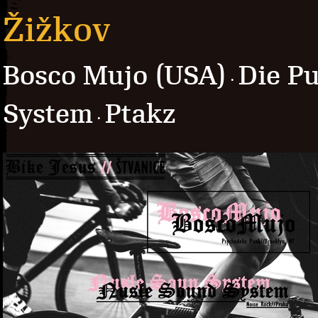
Žižkov
Bosco Mujo (USA)
Die P
·
System
Ptakz
·