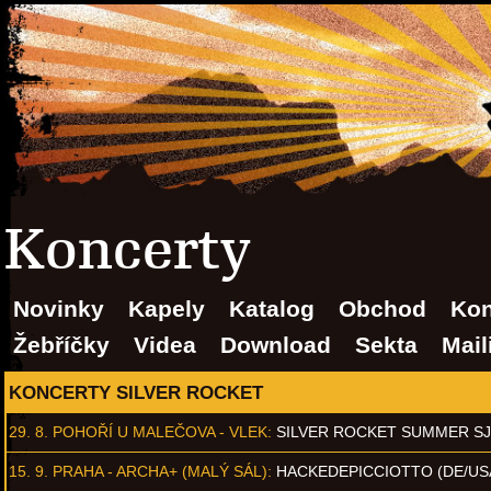
Koncerty
Novinky
Kapely
Katalog
Obchod
Kon
Žebříčky
Videa
Download
Sekta
Mail
KONCERTY SILVER ROCKET
29. 8.
POHOŘÍ U MALEČOVA - VLEK
:
SILVER ROCKET SUMMER S
15. 9.
PRAHA - ARCHA+ (MALÝ SÁL)
:
HACKEDEPICCIOTTO (DE/US