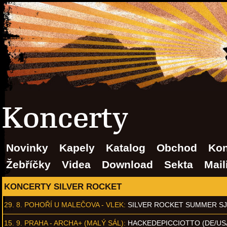
Koncerty
Novinky
Kapely
Katalog
Obchod
Kon
Žebříčky
Videa
Download
Sekta
Mail
KONCERTY SILVER ROCKET
29. 8.
POHOŘÍ U MALEČOVA - VLEK
:
SILVER ROCKET SUMMER S
15. 9.
PRAHA - ARCHA+ (MALÝ SÁL)
:
HACKEDEPICCIOTTO (DE/US