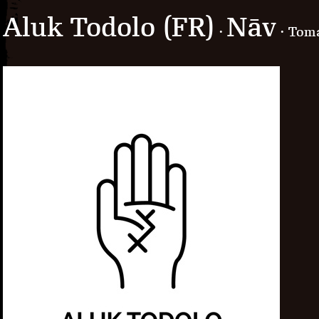
Aluk Todolo (FR)
Nāv
·
· Tomá