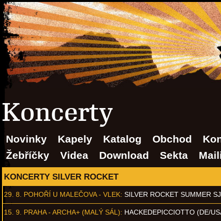
Koncerty
Novinky
Kapely
Katalog
Obchod
Kon
Žebříčky
Videa
Download
Sekta
Mail
KONCERTY SILVER ROCKET
29. 8.
POHOŘÍ U MALEČOVA - VLEK
:
SILVER ROCKET SUMMER S
15. 9.
PRAHA - ARCHA+ (MALÝ SÁL)
:
HACKEDEPICCIOTTO (DE/US