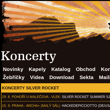
Koncerty
Novinky
Kapely
Katalog
Obchod
Kon
Žebříčky
Videa
Download
Sekta
Mail
KONCERTY SILVER ROCKET
29. 8.
POHOŘÍ U MALEČOVA - VLEK
:
SILVER ROCKET SUMMER S
15. 9.
PRAHA - ARCHA+ (MALÝ SÁL)
:
HACKEDEPICCIOTTO (DE/US