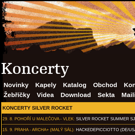
Koncerty
Novinky
Kapely
Katalog
Obchod
Kon
Žebříčky
Videa
Download
Sekta
Mail
KONCERTY SILVER ROCKET
29. 8.
POHOŘÍ U MALEČOVA - VLEK
:
SILVER ROCKET SUMMER S
15. 9.
PRAHA - ARCHA+ (MALÝ SÁL)
:
HACKEDEPICCIOTTO (DE/US