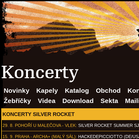
Koncerty
Novinky
Kapely
Katalog
Obchod
Kon
Žebříčky
Videa
Download
Sekta
Mail
KONCERTY SILVER ROCKET
29. 8.
POHOŘÍ U MALEČOVA - VLEK
:
SILVER ROCKET SUMMER S
15. 9.
PRAHA - ARCHA+ (MALÝ SÁL)
:
HACKEDEPICCIOTTO (DE/US