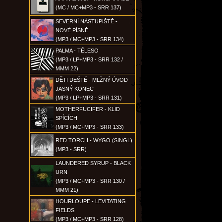
(MC / MC+MP3 - SRR 137)
SEVERNÍ NÁSTUPIŠTĚ -
NOVÉ PÍSNĚ
(MP3 / MC+MP3 - SRR 134)
PALMA - TĚLESO
(MP3 / LP+MP3 - SRR 132 /
MMM 22)
DĚTI DEŠTĚ - MLŽNÝ ÚVOD
JASNÝ KONEC
(MP3 / LP+MP3 - SRR 131)
MOTHERFUCIFER - KLID
SPÍCÍCH
(MP3 / MC+MP3 - SRR 133)
RED TORCH - WYGO (SINGL)
(MP3 - SRR)
LAUNDERED SYRUP - BLACK
URN
(MP3 / MC+MP3 - SRR 130 /
MMM 21)
HOURLOUPE - LEVITATING
FIELDS
(MP3 / MC+MP3 - SRR 128)