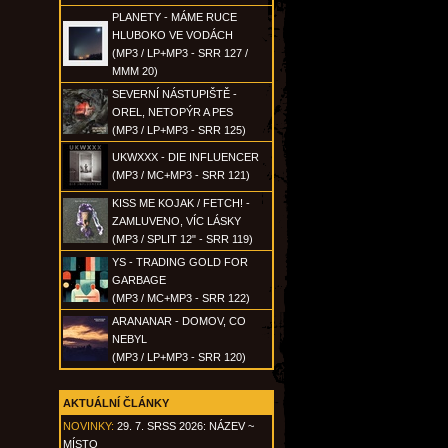
PLANETY - MÁME RUCE
HLUBOKO VE VODÁCH
(MP3 / LP+MP3 - SRR 127 /
MMM 20)
SEVERNÍ NÁSTUPIŠTĚ -
OREL, NETOPÝR A PES
(MP3 / LP+MP3 - SRR 125)
UKWXXX - DIE INFLUENCER
(MP3 / MC+MP3 - SRR 121)
KISS ME KOJAK / FETCH! -
ZAMLUVENO, VÍC LÁSKY
(MP3 / SPLIT 12" - SRR 119)
YS - TRADING GOLD FOR
GARBAGE
(MP3 / MC+MP3 - SRR 122)
ARANANAR - DOMOV, CO
NEBYL
(MP3 / LP+MP3 - SRR 120)
AKTUÁLNÍ ČLÁNKY
NOVINKY:
29. 7. SRSS 2026: NÁZEV ~
MÍSTO