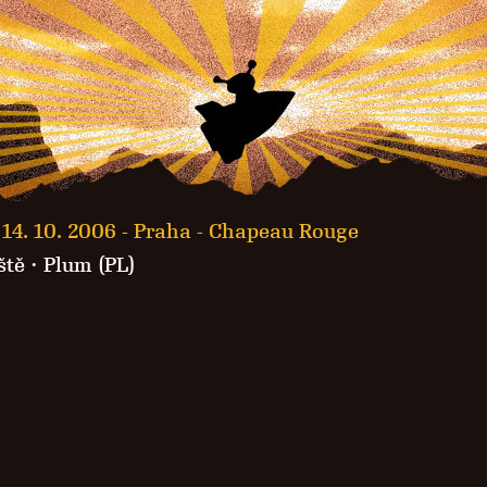
14. 10. 2006 -
Praha - Chapeau Rouge
ště
·
Plum (PL)