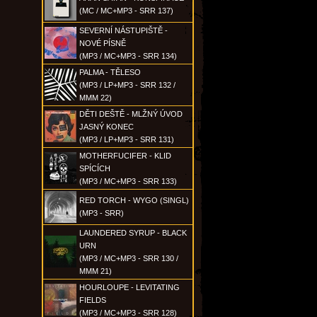
(MC / MC+MP3 - SRR 137)
SEVERNÍ NÁSTUPIŠTĚ -
NOVÉ PÍSNĚ
(MP3 / MC+MP3 - SRR 134)
PALMA - TĚLESO
(MP3 / LP+MP3 - SRR 132 /
MMM 22)
DĚTI DEŠTĚ - MLŽNÝ ÚVOD
JASNÝ KONEC
(MP3 / LP+MP3 - SRR 131)
MOTHERFUCIFER - KLID
SPÍCÍCH
(MP3 / MC+MP3 - SRR 133)
RED TORCH - WYGO (SINGL)
(MP3 - SRR)
LAUNDERED SYRUP - BLACK
URN
(MP3 / MC+MP3 - SRR 130 /
MMM 21)
HOURLOUPE - LEVITATING
FIELDS
(MP3 / MC+MP3 - SRR 128)