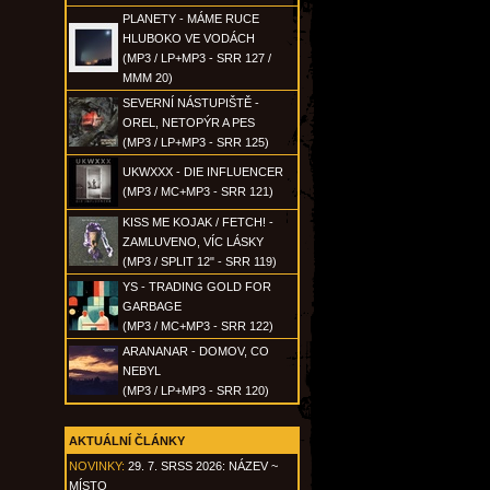
PLANETY - MÁME RUCE
HLUBOKO VE VODÁCH
(MP3 / LP+MP3 - SRR 127 /
MMM 20)
SEVERNÍ NÁSTUPIŠTĚ -
OREL, NETOPÝR A PES
(MP3 / LP+MP3 - SRR 125)
UKWXXX - DIE INFLUENCER
(MP3 / MC+MP3 - SRR 121)
KISS ME KOJAK / FETCH! -
ZAMLUVENO, VÍC LÁSKY
(MP3 / SPLIT 12" - SRR 119)
YS - TRADING GOLD FOR
GARBAGE
(MP3 / MC+MP3 - SRR 122)
ARANANAR - DOMOV, CO
NEBYL
(MP3 / LP+MP3 - SRR 120)
AKTUÁLNÍ ČLÁNKY
NOVINKY:
29. 7. SRSS 2026: NÁZEV ~
MÍSTO