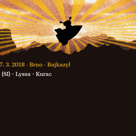
7. 3. 2018 -
Brno - Bajkazyl
(SI)
·
Lyssa
·
Kurac