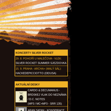
KONCERTY SILVER ROCKET
29. 8.
POHOŘÍ U MALEČOVA - VLEK
:
SILVER ROCKET SUMMER SJEZDOVKA
15. 9.
PRAHA - ARCHA+ (MALÝ SÁL)
:
HACKEDEPICCIOTTO (DE/USA)
AKTUÁLNÍ DESKY
CARDO & DECUMANUS -
BRDSKEJ VLAK DO NEZNÁMA
/ D.C. NOTES
(MP3 / MC+MP3 - SRR 135)
ARAN SATAN - KONSPIRACE