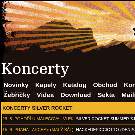
Koncerty
Novinky
Kapely
Katalog
Obchod
Kon
Žebříčky
Videa
Download
Sekta
Mail
KONCERTY SILVER ROCKET
29. 8.
POHOŘÍ U MALEČOVA - VLEK
:
SILVER ROCKET SUMMER S
15. 9.
PRAHA - ARCHA+ (MALÝ SÁL)
:
HACKEDEPICCIOTTO (DE/US