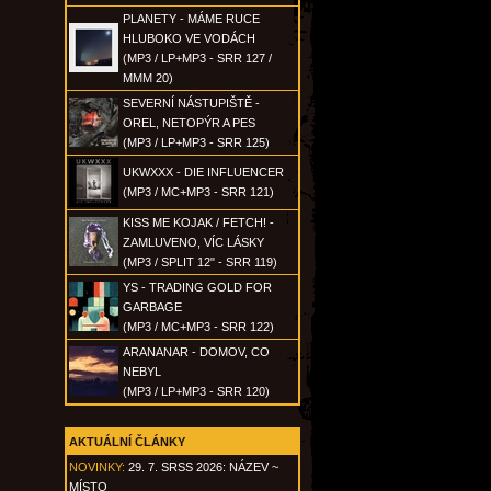
PLANETY - MÁME RUCE
HLUBOKO VE VODÁCH
(MP3 / LP+MP3 - SRR 127 /
MMM 20)
SEVERNÍ NÁSTUPIŠTĚ -
OREL, NETOPÝR A PES
(MP3 / LP+MP3 - SRR 125)
UKWXXX - DIE INFLUENCER
(MP3 / MC+MP3 - SRR 121)
KISS ME KOJAK / FETCH! -
ZAMLUVENO, VÍC LÁSKY
(MP3 / SPLIT 12" - SRR 119)
YS - TRADING GOLD FOR
GARBAGE
(MP3 / MC+MP3 - SRR 122)
ARANANAR - DOMOV, CO
NEBYL
(MP3 / LP+MP3 - SRR 120)
AKTUÁLNÍ ČLÁNKY
NOVINKY:
29. 7. SRSS 2026: NÁZEV ~
MÍSTO