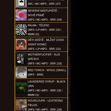
(MC / MC+MP3 - SRR 137)
SEVERNÍ NÁSTUPIŠTĚ -
NOVÉ PÍSNĚ
(MP3 / MC+MP3 - SRR 134)
PALMA - TĚLESO
(MP3 / LP+MP3 - SRR 132 /
MMM 22)
DĚTI DEŠTĚ - MLŽNÝ ÚVOD
JASNÝ KONEC
(MP3 / LP+MP3 - SRR 131)
MOTHERFUCIFER - KLID
SPÍCÍCH
(MP3 / MC+MP3 - SRR 133)
RED TORCH - WYGO (SINGL)
(MP3 - SRR)
LAUNDERED SYRUP - BLACK
URN
(MP3 / MC+MP3 - SRR 130 /
MMM 21)
HOURLOUPE - LEVITATING
FIELDS
(MP3 / MC+MP3 - SRR 128)