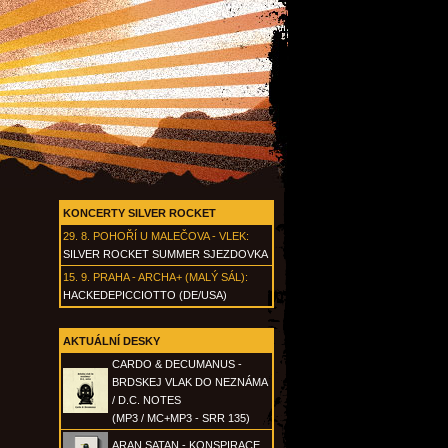
KONCERTY SILVER ROCKET
29. 8.
POHOŘÍ U MALEČOVA - VLEK
:
SILVER ROCKET SUMMER SJEZDOVKA
15. 9.
PRAHA - ARCHA+ (MALÝ SÁL)
:
HACKEDEPICCIOTTO (DE/USA)
AKTUÁLNÍ DESKY
CARDO & DECUMANUS -
BRDSKEJ VLAK DO NEZNÁMA
/ D.C. NOTES
(MP3 / MC+MP3 - SRR 135)
ARAN SATAN - KONSPIRACE