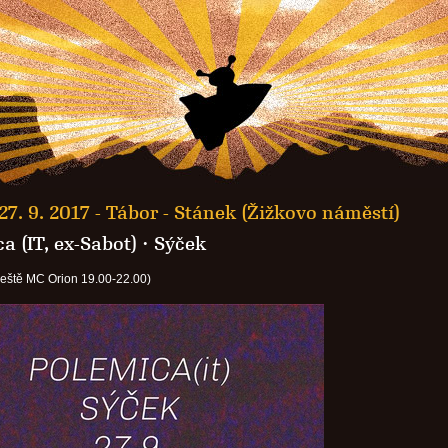
27. 9. 2017 -
Tábor - Stánek (Žižkovo náměstí)
a (IT, ex-Sabot)
·
Sýček
deště MC Orion 19.00-22.00)