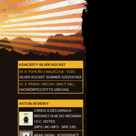
KONCERTY SILVER ROCKET
29. 8.
POHOŘÍ U MALEČOVA - VLEK
:
SILVER ROCKET SUMMER SJEZDOVKA
15. 9.
PRAHA - ARCHA+ (MALÝ SÁL)
:
HACKEDEPICCIOTTO (DE/USA)
AKTUÁLNÍ DESKY
CARDO & DECUMANUS -
BRDSKEJ VLAK DO NEZNÁMA
/ D.C. NOTES
(MP3 / MC+MP3 - SRR 135)
ARAN SATAN - KONSPIRACE