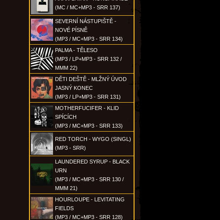
(MC / MC+MP3 - SRR 137)
SEVERNÍ NÁSTUPIŠTĚ -
NOVÉ PÍSNĚ
(MP3 / MC+MP3 - SRR 134)
PALMA - TĚLESO
(MP3 / LP+MP3 - SRR 132 /
MMM 22)
DĚTI DEŠTĚ - MLŽNÝ ÚVOD
JASNÝ KONEC
(MP3 / LP+MP3 - SRR 131)
MOTHERFUCIFER - KLID
SPÍCÍCH
(MP3 / MC+MP3 - SRR 133)
RED TORCH - WYGO (SINGL)
(MP3 - SRR)
LAUNDERED SYRUP - BLACK
URN
(MP3 / MC+MP3 - SRR 130 /
MMM 21)
HOURLOUPE - LEVITATING
FIELDS
(MP3 / MC+MP3 - SRR 128)