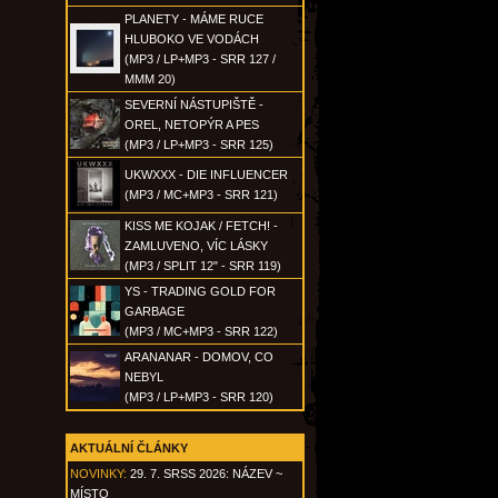
PLANETY - MÁME RUCE
HLUBOKO VE VODÁCH
(MP3 / LP+MP3 - SRR 127 /
MMM 20)
SEVERNÍ NÁSTUPIŠTĚ -
OREL, NETOPÝR A PES
(MP3 / LP+MP3 - SRR 125)
UKWXXX - DIE INFLUENCER
(MP3 / MC+MP3 - SRR 121)
KISS ME KOJAK / FETCH! -
ZAMLUVENO, VÍC LÁSKY
(MP3 / SPLIT 12" - SRR 119)
YS - TRADING GOLD FOR
GARBAGE
(MP3 / MC+MP3 - SRR 122)
ARANANAR - DOMOV, CO
NEBYL
(MP3 / LP+MP3 - SRR 120)
AKTUÁLNÍ ČLÁNKY
NOVINKY:
29. 7. SRSS 2026: NÁZEV ~
MÍSTO