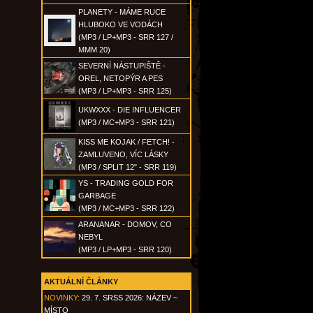
PLANETY - MÁME RUCE
HLUBOKO VE VODÁCH
(MP3 / LP+MP3 - SRR 127 /
MMM 20)
SEVERNÍ NÁSTUPIŠTĚ -
OREL, NETOPÝR A PES
(MP3 / LP+MP3 - SRR 125)
UKWXXX - DIE INFLUENCER
(MP3 / MC+MP3 - SRR 121)
KISS ME KOJAK / FETCH! -
ZAMLUVENO, VÍC LÁSKY
(MP3 / SPLIT 12" - SRR 119)
YS - TRADING GOLD FOR
GARBAGE
(MP3 / MC+MP3 - SRR 122)
ARANANAR - DOMOV, CO
NEBYL
(MP3 / LP+MP3 - SRR 120)
AKTUÁLNÍ ČLÁNKY
NOVINKY:
29. 7. SRSS 2026: NÁZEV ~
MÍSTO