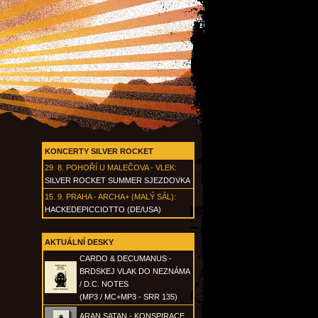
KONCERTY SILVER ROCKET
29. 8.
POHOŘÍ U MALEČOVA - VLEK
:
SILVER ROCKET SUMMER SJEZDOVKA
15. 9.
PRAHA - ARCHA+ (MALÝ SÁL)
:
HACKEDEPICCIOTTO (DE/USA)
AKTUÁLNÍ DESKY
CARDO & DECUMANUS -
BRDSKEJ VLAK DO NEZNÁMA
/ D.C. NOTES
(MP3 / MC+MP3 - SRR 135)
ARAN SATAN - KONSPIRACE