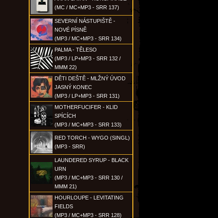
(MC / MC+MP3 - SRR 137)
SEVERNÍ NÁSTUPIŠTĚ -
NOVÉ PÍSNĚ
(MP3 / MC+MP3 - SRR 134)
PALMA - TĚLESO
(MP3 / LP+MP3 - SRR 132 /
MMM 22)
DĚTI DEŠTĚ - MLŽNÝ ÚVOD
JASNÝ KONEC
(MP3 / LP+MP3 - SRR 131)
MOTHERFUCIFER - KLID
SPÍCÍCH
(MP3 / MC+MP3 - SRR 133)
RED TORCH - WYGO (SINGL)
(MP3 - SRR)
LAUNDERED SYRUP - BLACK
URN
(MP3 / MC+MP3 - SRR 130 /
MMM 21)
HOURLOUPE - LEVITATING
FIELDS
(MP3 / MC+MP3 - SRR 128)