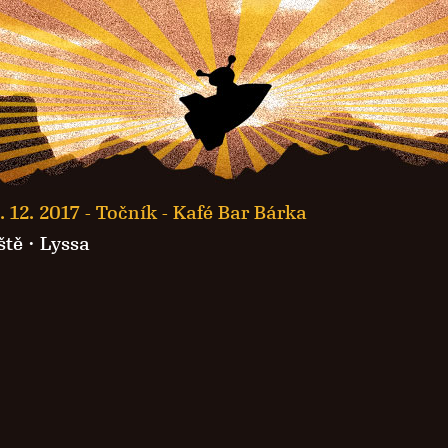
. 12. 2017 -
Točník - Kafé Bar Bárka
ště
·
Lyssa