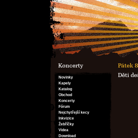
Koncerty
Pátek 8
Děti de
Novinky
Kapely
Katalog
Obchod
Koncerty
Fórum
Nejchytřejší kecy
Inkvizice
Žebříčky
Videa
Download