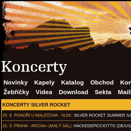
Koncerty
Novinky
Kapely
Katalog
Obchod
Kon
Žebříčky
Videa
Download
Sekta
Mail
KONCERTY SILVER ROCKET
29. 8.
POHOŘÍ U MALEČOVA - VLEK
:
SILVER ROCKET SUMMER S
15. 9.
PRAHA - ARCHA+ (MALÝ SÁL)
:
HACKEDEPICCIOTTO (DE/US