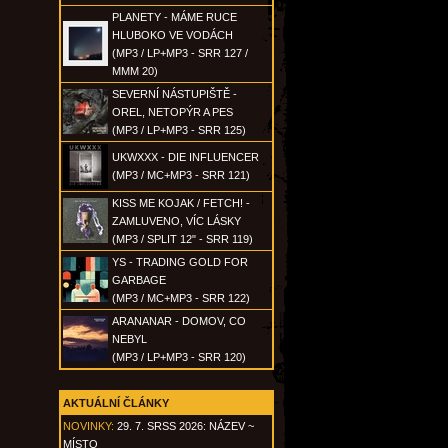
PLANETY - MÁME RUCE
HLUBOKO VE VODÁCH
(MP3 / LP+MP3 - SRR 127 /
MMM 20)
SEVERNÍ NÁSTUPIŠTĚ -
OREL, NETOPÝR A PES
(MP3 / LP+MP3 - SRR 125)
UKWXXX - DIE INFLUENCER
(MP3 / MC+MP3 - SRR 121)
KISS ME KOJAK / FETCH! -
ZAMLUVENO, VÍC LÁSKY
(MP3 / SPLIT 12" - SRR 119)
YS - TRADING GOLD FOR
GARBAGE
(MP3 / MC+MP3 - SRR 122)
ARANANAR - DOMOV, CO
NEBYL
(MP3 / LP+MP3 - SRR 120)
AKTUÁLNÍ ČLÁNKY
NOVINKY:
29. 7. SRSS 2026: NÁZEV ~
MÍSTO