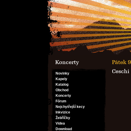
Koncerty
Pátek 9
Ceschi
Novinky
Kapely
Katalog
Obchod
Koncerty
Fórum
Nejchytřejší kecy
Inkvizice
Žebříčky
Videa
Download