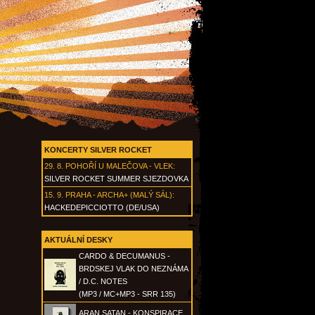
KONCERTY SILVER ROCKET
29. 8.
POHOŘÍ U MALEČOVA - VLEK
:
SILVER ROCKET SUMMER SJEZDOVKA
15. 9.
PRAHA - ARCHA+ (MALÝ SÁL)
:
HACKEDEPICCIOTTO (DE/USA)
AKTUÁLNÍ DESKY
CARDO & DECUMANUS -
BRDSKEJ VLAK DO NEZNÁMA
/ D.C. NOTES
(MP3 / MC+MP3 - SRR 135)
ARAN SATAN - KONSPIRACE