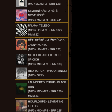
(MC / MC+MP3 - SRR 137)
SEVERNÍ NÁSTUPIŠTĚ -
NOVÉ PÍSNĚ
(MP3 / MC+MP3 - SRR 134)
PALMA - TĚLESO
(MP3 / LP+MP3 - SRR 132 /
MMM 22)
DĚTI DEŠTĚ - MLŽNÝ ÚVOD
JASNÝ KONEC
(MP3 / LP+MP3 - SRR 131)
MOTHERFUCIFER - KLID
SPÍCÍCH
(MP3 / MC+MP3 - SRR 133)
RED TORCH - WYGO (SINGL)
(MP3 - SRR)
LAUNDERED SYRUP - BLACK
URN
(MP3 / MC+MP3 - SRR 130 /
MMM 21)
HOURLOUPE - LEVITATING
FIELDS
(MP3 / MC+MP3 - SRR 128)