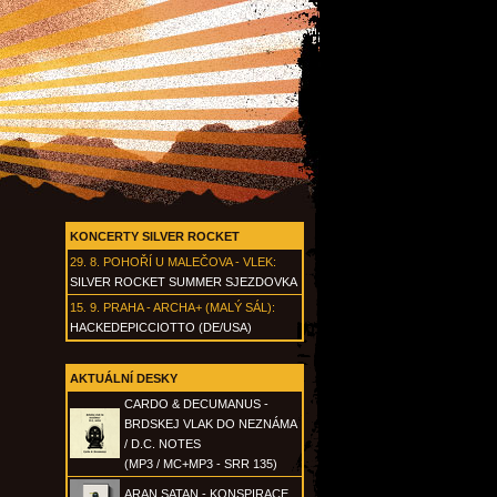
KONCERTY SILVER ROCKET
29. 8.
POHOŘÍ U MALEČOVA - VLEK
:
SILVER ROCKET SUMMER SJEZDOVKA
15. 9.
PRAHA - ARCHA+ (MALÝ SÁL)
:
HACKEDEPICCIOTTO (DE/USA)
AKTUÁLNÍ DESKY
CARDO & DECUMANUS -
BRDSKEJ VLAK DO NEZNÁMA
/ D.C. NOTES
(MP3 / MC+MP3 - SRR 135)
ARAN SATAN - KONSPIRACE