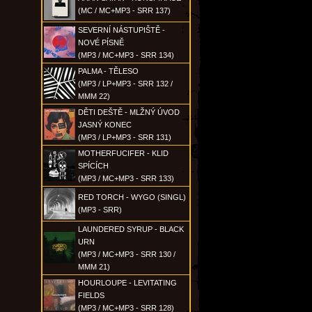
(MC / MC+MP3 - SRR 137)
SEVERNÍ NÁSTUPIŠTĚ -
NOVÉ PÍSNĚ
(MP3 / MC+MP3 - SRR 134)
PALMA - TĚLESO
(MP3 / LP+MP3 - SRR 132 /
MMM 22)
DĚTI DEŠTĚ - MLŽNÝ ÚVOD
JASNÝ KONEC
(MP3 / LP+MP3 - SRR 131)
MOTHERFUCIFER - KLID
SPÍCÍCH
(MP3 / MC+MP3 - SRR 133)
RED TORCH - WYGO (SINGL)
(MP3 - SRR)
LAUNDERED SYRUP - BLACK
URN
(MP3 / MC+MP3 - SRR 130 /
MMM 21)
HOURLOUPE - LEVITATING
FIELDS
(MP3 / MC+MP3 - SRR 128)