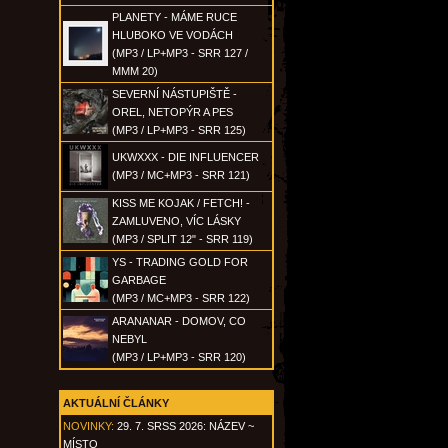
PLANETY - MÁME RUCE
HLUBOKO VE VODÁCH
(MP3 / LP+MP3 - SRR 127 /
MMM 20)
SEVERNÍ NÁSTUPIŠTĚ -
OREL, NETOPÝR A PES
(MP3 / LP+MP3 - SRR 125)
UKWXXX - DIE INFLUENCER
(MP3 / MC+MP3 - SRR 121)
KISS ME KOJAK / FETCH! -
ZAMLUVENO, VÍC LÁSKY
(MP3 / SPLIT 12" - SRR 119)
YS - TRADING GOLD FOR
GARBAGE
(MP3 / MC+MP3 - SRR 122)
ARANANAR - DOMOV, CO
NEBYL
(MP3 / LP+MP3 - SRR 120)
AKTUÁLNÍ ČLÁNKY
NOVINKY:
29. 7. SRSS 2026: NÁZEV ~
MÍSTO