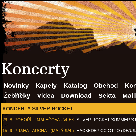
Koncerty
Novinky
Kapely
Katalog
Obchod
Kon
Žebříčky
Videa
Download
Sekta
Mail
KONCERTY SILVER ROCKET
29. 8.
POHOŘÍ U MALEČOVA - VLEK
:
SILVER ROCKET SUMMER S
15. 9.
PRAHA - ARCHA+ (MALÝ SÁL)
:
HACKEDEPICCIOTTO (DE/US