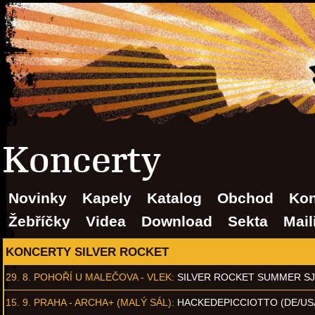
Koncerty
Novinky
Kapely
Katalog
Obchod
Kon
Žebříčky
Videa
Download
Sekta
Mail
KONCERTY SILVER ROCKET
29. 8.
POHOŘÍ U MALEČOVA - VLEK
:
SILVER ROCKET SUMMER S
15. 9.
PRAHA - ARCHA+ (MALÝ SÁL)
:
HACKEDEPICCIOTTO (DE/US