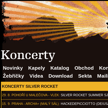
Koncerty
Novinky
Kapely
Katalog
Obchod
Kon
Žebříčky
Videa
Download
Sekta
Mail
KONCERTY SILVER ROCKET
29. 8.
POHOŘÍ U MALEČOVA - VLEK
:
SILVER ROCKET SUMMER S
15. 9.
PRAHA - ARCHA+ (MALÝ SÁL)
:
HACKEDEPICCIOTTO (DE/US