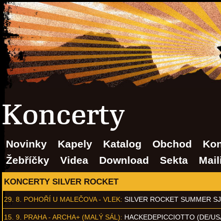
Koncerty
Novinky
Kapely
Katalog
Obchod
Kon
Žebříčky
Videa
Download
Sekta
Mail
KONCERTY SILVER ROCKET
29. 8.
POHOŘÍ U MALEČOVA - VLEK
:
SILVER ROCKET SUMMER S
15. 9.
PRAHA - ARCHA+ (MALÝ SÁL)
:
HACKEDEPICCIOTTO (DE/US