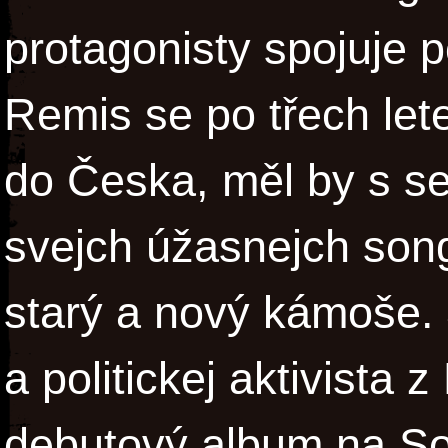
protagonisty spojuje 
Remis se po třech let
do Česka, měl by s s
svejch úžasnejch song
starý a nový kámoše. 
a politickej aktivista 
debutový album na So