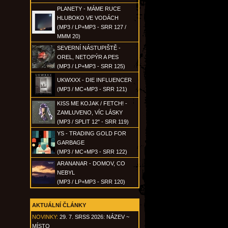
PLANETY - MÁME RUCE
HLUBOKO VE VODÁCH
(MP3 / LP+MP3 - SRR 127 /
MMM 20)
SEVERNÍ NÁSTUPIŠTĚ -
OREL, NETOPÝR A PES
(MP3 / LP+MP3 - SRR 125)
UKWXXX - DIE INFLUENCER
(MP3 / MC+MP3 - SRR 121)
KISS ME KOJAK / FETCH! -
ZAMLUVENO, VÍC LÁSKY
(MP3 / SPLIT 12" - SRR 119)
YS - TRADING GOLD FOR
GARBAGE
(MP3 / MC+MP3 - SRR 122)
ARANANAR - DOMOV, CO
NEBYL
(MP3 / LP+MP3 - SRR 120)
AKTUÁLNÍ ČLÁNKY
NOVINKY:
29. 7. SRSS 2026: NÁZEV ~
MÍSTO