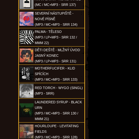
(MC / MC+MP3 - SRR 137)
SEVERNÍ NÁSTUPIŠTĚ -
NOVÉ PÍSNĚ
(MP3 / MC+MP3 - SRR 134)
PALMA - TĚLESO
(MP3 / LP+MP3 - SRR 132 /
MMM 22)
DĚTI DEŠTĚ - MLŽNÝ ÚVOD
JASNÝ KONEC
(MP3 / LP+MP3 - SRR 131)
MOTHERFUCIFER - KLID
SPÍCÍCH
(MP3 / MC+MP3 - SRR 133)
RED TORCH - WYGO (SINGL)
(MP3 - SRR)
LAUNDERED SYRUP - BLACK
URN
(MP3 / MC+MP3 - SRR 130 /
MMM 21)
HOURLOUPE - LEVITATING
FIELDS
(MP3 / MC+MP3 - SRR 128)