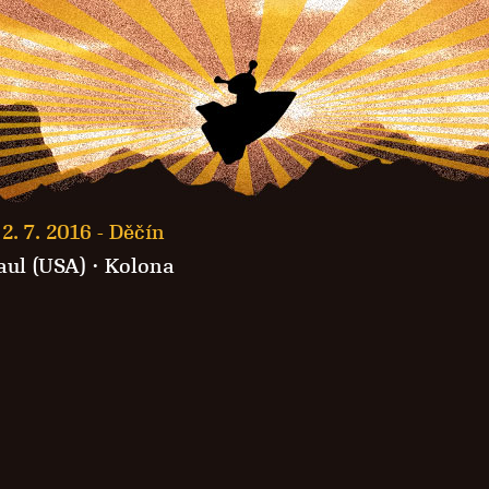
2. 7. 2016 -
Děčín
aul (USA) ·
Kolona