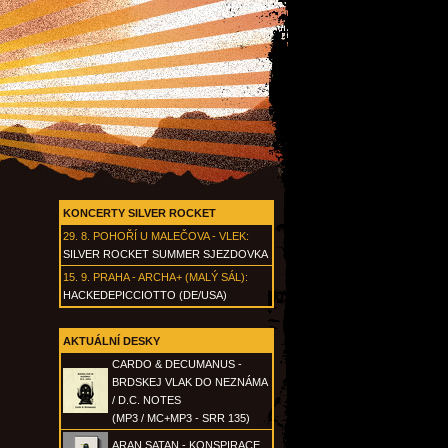
KONCERTY SILVER ROCKET
29. 8.
POHOŘÍ U MALEČOVA - VLEK
:
SILVER ROCKET SUMMER SJEZDOVKA
15. 9.
PRAHA - ARCHA+ (MALÝ SÁL)
:
HACKEDEPICCIOTTO (DE/USA)
AKTUÁLNÍ DESKY
CARDO & DECUMANUS -
BRDSKEJ VLAK DO NEZNÁMA
/ D.C. NOTES
(MP3 / MC+MP3 - SRR 135)
ARAN SATAN - KONSPIRACE