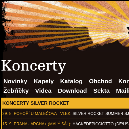
Koncerty
Novinky
Kapely
Katalog
Obchod
Kon
Žebříčky
Videa
Download
Sekta
Mail
KONCERTY SILVER ROCKET
29. 8.
POHOŘÍ U MALEČOVA - VLEK
:
SILVER ROCKET SUMMER S
15. 9.
PRAHA - ARCHA+ (MALÝ SÁL)
:
HACKEDEPICCIOTTO (DE/US