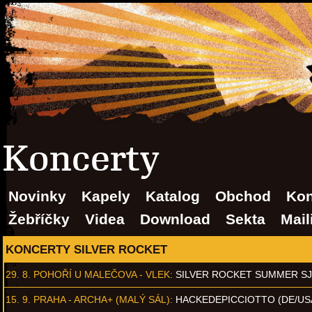
Koncerty
Novinky
Kapely
Katalog
Obchod
Kon
Žebříčky
Videa
Download
Sekta
Mail
KONCERTY SILVER ROCKET
29. 8.
POHOŘÍ U MALEČOVA - VLEK
:
SILVER ROCKET SUMMER S
15. 9.
PRAHA - ARCHA+ (MALÝ SÁL)
:
HACKEDEPICCIOTTO (DE/US