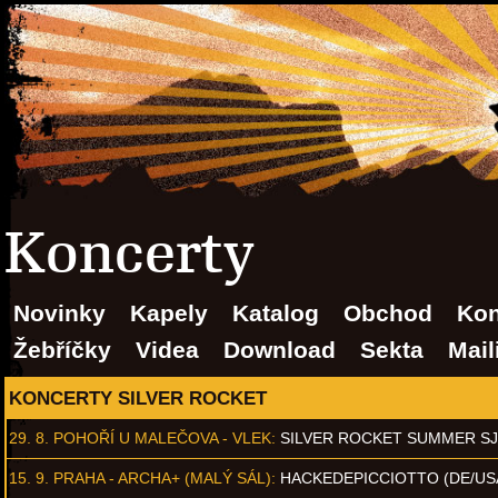
Koncerty
Novinky
Kapely
Katalog
Obchod
Kon
Žebříčky
Videa
Download
Sekta
Mail
KONCERTY SILVER ROCKET
29. 8.
POHOŘÍ U MALEČOVA - VLEK
:
SILVER ROCKET SUMMER S
15. 9.
PRAHA - ARCHA+ (MALÝ SÁL)
:
HACKEDEPICCIOTTO (DE/US